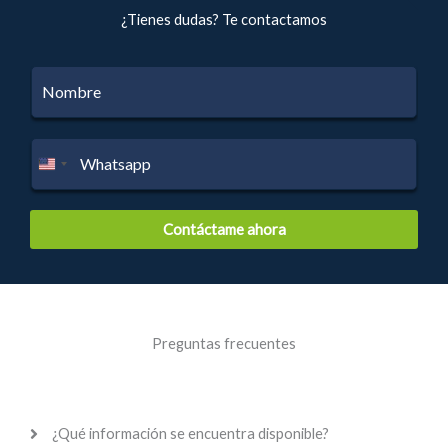
¿Tienes dudas? Te contactamos
N
o
m
b
T
r
e
e
l
*
é
f
Contáctame ahora
o
n
o
*
Preguntas frecuentes
¿Qué información se encuentra disponible?